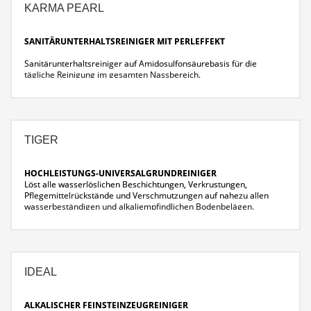
KARMA PEARL
SANITÄRUNTERHALTSREINIGER MIT PERLEFFEKT
Sanitärunterhaltsreiniger auf Amidosulfonsäurebasis für die
tägliche Reinigung im gesamten Nassbereich.
Veredelung der Oberflächen durch polymeroberflächen-aktive
Stoffe (Perleffekt)
Streifenfreie, schnelltrocknende, hochglänzende und geschützte
Oberflächen
TIGER
HOCHLEISTUNGS-UNIVERSALGRUNDREINIGER
Löst alle wasserlöslichen Beschichtungen, Verkrustungen,
Pflegemittelrückstände und Verschmutzungen auf nahezu allen
wasserbeständigen und alkaliempfindlichen Bodenbelägen.
Entfernt wasserlösliche, metallvernetzte, metallsalzfreie
Beschichtungen
Schnelle Wirksamkeit und rückstandfreies Ablösen
IDEAL
ALKALISCHER FEINSTEINZEUGREINIGER