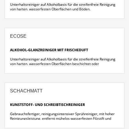
Unterhaltsreiniger auf Alkoholbasis für die streifenfreie Reinigung
von harten, wasserfesten Oberflächen und Böden.
Universell einsetzbar
Angenehmer langanhaltender Citrus-Duft
ECOSE
ALKOHOL-GLANZREINIGER MIT FRISCHEDUFT
Unterhaltsreiniger auf Alkoholbasis für die streifenfreie Reinigung
von harten, wasserfesten Oberflächen beschichtet oder
unbeschichtet.
SCHACHMATT
KUNSTSTOFF- UND SCHREIBTISCHREINIGER
Gebrauchsfertiger, reinigungsintensiver Sprühreiniger, mit hoher
Reinigungsleistung, entfernt mühelos wasserfesten Filzstift und
Kugelschreiber- Rückstände, Fett- und Ölverschmutzungen, Klebe-
und Etikettenreste von wasser- und lösemittelbeständigen