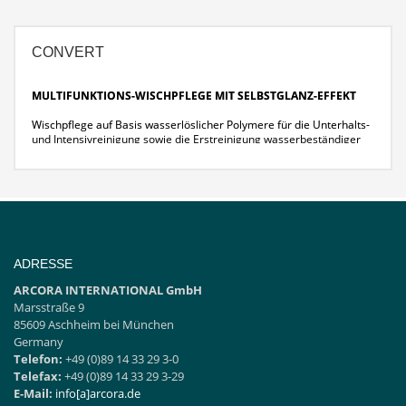
Oberflächen.
CONVERT
MULTIFUNKTIONS-WISCHPFLEGE MIT SELBSTGLANZ-EFFEKT
Wischpflege auf Basis wasserlöslicher Polymere für die Unterhalts-
und Intensivreinigung sowie die Erstreinigung wasserbeständiger
Bodenbeläge.
Reinigt und pflegt in einem Arbeitsgang
Selbstglänzend und baut keine Schichten auf
Verhindert Begehspuren
ADRESSE
ARCORA INTERNATIONAL GmbH
Marsstraße 9
85609 Aschheim bei München
Germany
Telefon:
+49 (0)89 14 33 29 3-0
Telefax:
+49 (0)89 14 33 29 3-29
E-Mail:
info[a]arcora.de